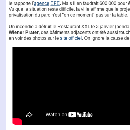
le rapporte l'
agence
E
F
E
. Mais il en faudrait 600.000 pour ê
Vu que la situation reste difficile, la ville affirme que le proj
privatisation du parc n'est "en ce moment" pas sur la table.
Un incendie a détruit le Restaurant XXL le 3 janvier (pendan
Wiener Prater
, des bâtiments adjacents ont été aussi touc
en voir des photos sur le
site officiel
. On ignore la cause de 