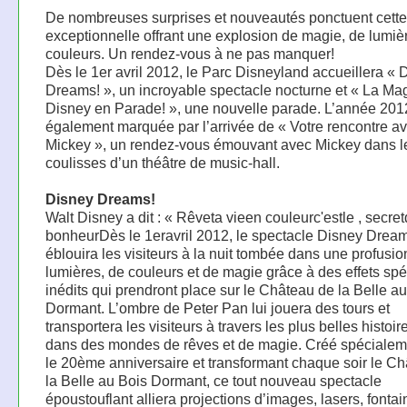
De nombreuses surprises et nouveautés ponctuent cett
exceptionnelle offrant une explosion de magie, de lumiè
couleurs. Un rendez-vous à ne pas manquer!
Dès le 1er avril 2012, le Parc Disneyland accueillera « 
Dreams! », un incroyable spectacle nocturne et « La Ma
Disney en Parade! », une nouvelle parade. L’année 201
également marquée par l’arrivée de « Votre rencontre a
Mickey », un rendez-vous émouvant avec Mickey dans l
coulisses d’un théâtre de music-hall.
Disney Dreams!
Walt Disney a dit : « Rêveta vieen couleurc'estle , secret
bonheurDès le 1eravril 2012, le spectacle Disney Drea
éblouira les visiteurs à la nuit tombée dans une profusio
lumières, de couleurs et de magie grâce à des effets sp
inédits qui prendront place sur le Château de la Belle a
Dormant. L’ombre de Peter Pan lui jouera des tours et
transportera les visiteurs à travers les plus belles histoi
dans des mondes de rêves et de magie. Créé spécialem
le 20ème anniversaire et transformant chaque soir le C
la Belle au Bois Dormant, ce tout nouveau spectacle
époustouflant alliera projections d’images, lasers, fonta