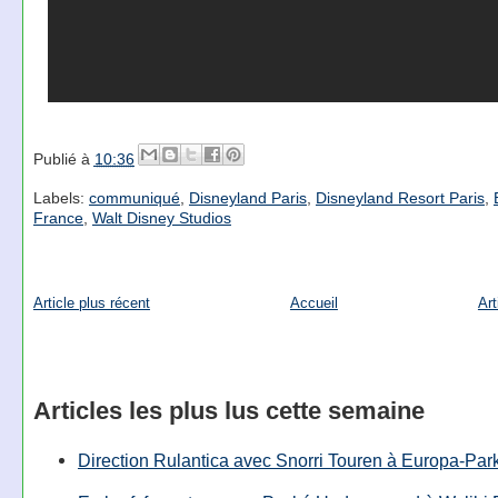
Publié à
10:36
Labels:
communiqué
,
Disneyland Paris
,
Disneyland Resort Paris
,
France
,
Walt Disney Studios
Article plus récent
Accueil
Art
Articles les plus lus cette semaine
Direction Rulantica avec Snorri Touren à Europa-Par