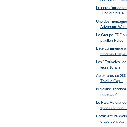
Le parc d'attracti
Lund ouvrira e...
Une des montagne
Adventure World
Le Groupe EDF ouv
pavillon Pulse, .
L’été commence à 
nouveaux espa..
Les "Estivales" de 
leurs 10 ans
Après près de 200 
Tivoli à Cop...
Nigloland annonce
nouveauté: l...
Le Parc Astérix dé
spectacle noct..
PortAventura Worl
étape centré...