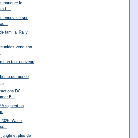
 inaugure le
n L...
d renouvelle son
as...
e familial Rally
.
Reunidos vend son
.
te son tout nouveau
 thème du monde
...
tractions DC
ner B...
SA signent un
rd
2026: Walibi
oi...
 jungle et plus de