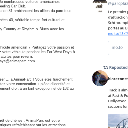
De nombreuses voitures américaines
eeling Car Club.
nse 31 ambiancent les allées du parc tous
nées 40, véritable temps fort culturel et
illy Country et Rhythm & Blues avec les
hicule américain ? Partagez votre passion et
z votre véhicule pendant les Far West Days à
tuites pour revenir.
estdays@animaparc.com
sser … à AnimaParc ! Vous êtes fraîchement
z votre convocation + pièce d’identité et
ement droit à un tarif exceptionnel de 18€ au
orêt de chênes : AnimaParc est votre
atiques rafraîchissant sur les attractions