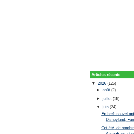
Articles récents
▼
2026
(125)
►
août
(2)
►
juillet
(18)
▼
juin
(24)
En bref: nouvel an
Disneyland, Fun
Cet été, de nombr
AnimaParc, dont