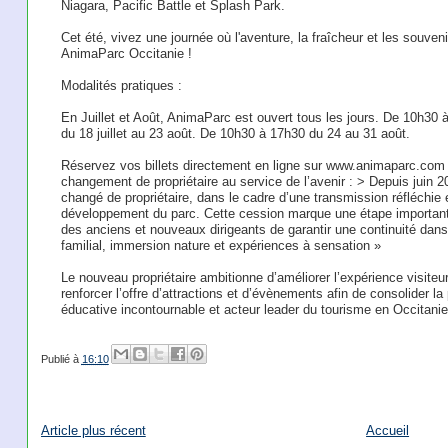
Niagara, Pacific Battle et Splash Park.
Cet été, vivez une journée où l'aventure, la fraîcheur et les souven
AnimaParc Occitanie !
Modalités pratiques :
En Juillet et Août, AnimaParc est ouvert tous les jours. De 10h30 à
du 18 juillet au 23 août. De 10h30 à 17h30 du 24 au 31 août.
Réservez vos billets directement en ligne sur www.animaparc.com
changement de propriétaire au service de l’avenir :
> Depuis juin 2
changé de propriétaire, dans le cadre d’une transmission réfléchie e
développement du parc. Cette cession marque une étape important
des anciens et nouveaux dirigeants de garantir une continuité dans 
familial, immersion nature et expériences à sensation »
Le nouveau propriétaire ambitionne d’améliorer l’expérience visiteur
renforcer l’offre d’attractions et d’évènements afin de consolider 
éducative incontournable et acteur leader du tourisme en Occitanie
Publié à
16:10
Article plus récent
Accueil