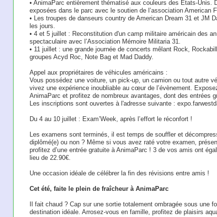
• AnimaParc entièrement thématisé aux couleurs des Etats-Unis. 
exposées dans le parc avec le soutien de l’association American F
• Les troupes de danseurs country de American Dream 31 et JM Da
les jours.
• 4 et 5 juillet : Reconstitution d'un camp militaire américain des an
spectaculaire avec l’Association Mémoire Militaria 31.
• 11 juillet : une grande journée de concerts mêlant Rock, Rockab
groupes Acyd Roc, Note Bag et Mad Daddy.
Appel aux propriétaires de véhicules américains :
Vous possédez une voiture, un pick-up, un camion ou tout autre vé
vivez une expérience inoubliable au cœur de l’évènement. Expose
AnimaParc et profitez de nombreux avantages, dont des entrées gra
Les inscriptions sont ouvertes à l'adresse suivante : expo.farw
Du 4 au 10 juillet : Exam’Week, après l’effort le réconfort !
Les examens sont terminés, il est temps de souffler et décompre
diplômé(e) ou non ? Même si vous avez raté votre examen, présente
profitez d’une entrée gratuite à AnimaParc ! 3 de vos amis ont égal
lieu de 22.90€.
Une occasion idéale de célébrer la fin des révisions entre amis !
Cet été, faite le plein de fraîcheur à AnimaParc
Il fait chaud ? Cap sur une sortie totalement ombragée sous une f
destination idéale. Arrosez-vous en famille, profitez de plaisirs aqu