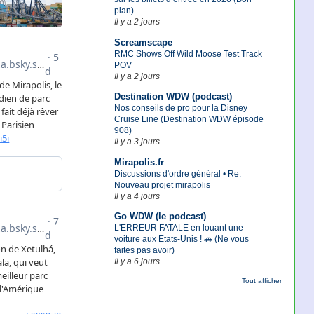
plan)
Il y a 2 jours
Screamscape
RMC Shows Off Wild Moose Test Track
POV
Il y a 2 jours
Destination WDW (podcast)
Nos conseils de pro pour la Disney
Cruise Line (Destination WDW épisode
908)
Il y a 3 jours
Mirapolis.fr
Discussions d'ordre général • Re:
Nouveau projet mirapolis
Il y a 4 jours
Go WDW (le podcast)
L'ERREUR FATALE en louant une
voiture aux Etats-Unis ! 🚗 (Ne vous
faites pas avoir)
Il y a 6 jours
Tout afficher