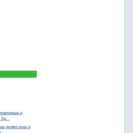
imatronique à
 Sp...
eux rendez-vous à
...