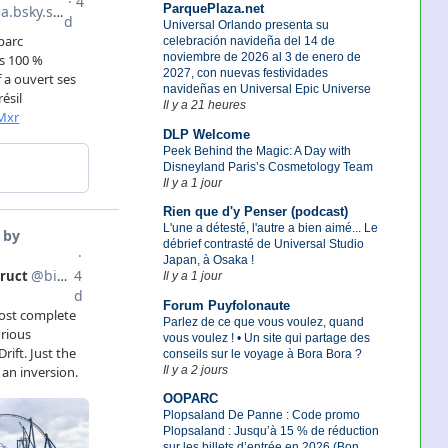
ParquePlaza.net
Universal Orlando presenta su
celebración navideña del 14 de
noviembre de 2026 al 3 de enero de
2027, con nuevas festividades
navideñas en Universal Epic Universe
Il y a 21 heures
DLP Welcome
Peek Behind the Magic: A Day with
Disneyland Paris’s Cosmetology Team
Il y a 1 jour
Rien que d'y Penser (podcast)
L'une a détesté, l'autre a bien aimé... Le
débrief contrasté de Universal Studio
Japan, à Osaka !
Il y a 1 jour
Forum Puyfolonaute
Parlez de ce que vous voulez, quand
vous voulez ! • Un site qui partage des
conseils sur le voyage à Bora Bora ?
Il y a 2 jours
OOPARC
Plopsaland De Panne : Code promo
Plopsaland : Jusqu’à 15 % de réduction
sur les billets d’entrée en 2026 (Bon