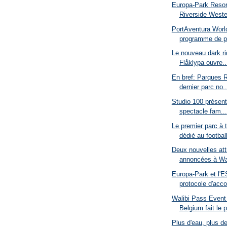
Europa-Park Resort
Riverside Wester
PortAventura Worl
programme de p
Le nouveau dark rid
Flåklypa ouvre..
En bref: Parques 
dernier parc no..
Studio 100 présen
spectacle fam...
Le premier parc à
dédié au football
Deux nouvelles at
annoncées à War
Europa-Park et l'E
protocole d'acco
Walibi Pass Event 
Belgium fait le p
Plus d'eau, plus de