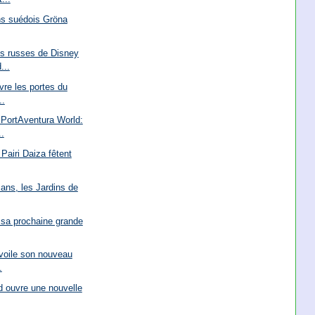
ons suédois Gröna
s russes de Disney
...
re les portes du
..
PortAventura World:
.
Pairi Daiza fêtent
ans, les Jardins de
 sa prochaine grande
voile son nouveau
.
d ouvre une nouvelle